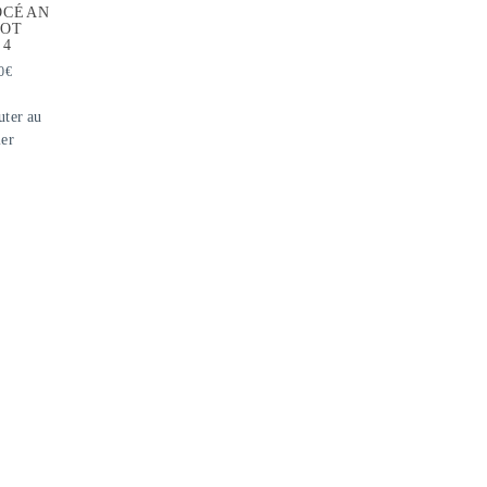
OCÉAN
LOT
 4
0
€
uter au
ier