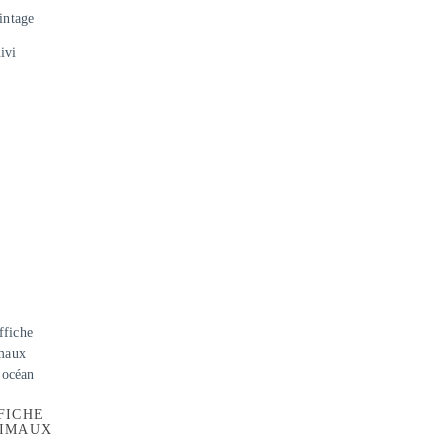
intage
ivi
FICHE
IMAUX