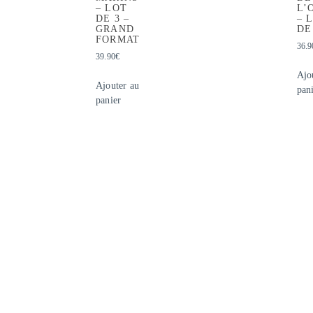
– LOT
L’
DE 3 –
– 
GRAND
DE
FORMAT
36.9
39.90
€
Ajo
Ajouter au
pan
panier