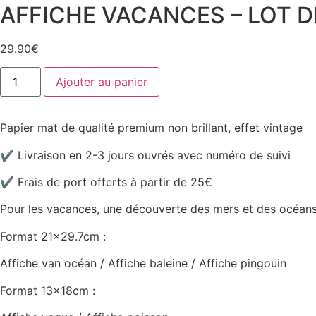
AFFICHE VACANCES – LOT D
29.90
€
quantité
Ajouter au panier
de
AFFICHE
VACANCES
-
Papier mat de qualité premium non brillant, effet vintage
LOT
DE
5
✔ Livraison en 2-3 jours ouvrés avec numéro de suivi
✔ Frais de port offerts à partir de 25€
Pour les vacances, une découverte des mers et des océans 
Format 21×29.7cm :
Affiche van océan / Affiche baleine / Affiche pingouin
Format 13x18cm :