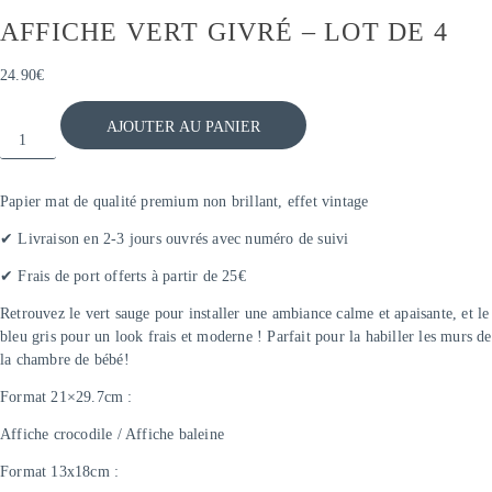
AFFICHE VERT GIVRÉ – LOT DE 4
24.90
€
QUANTITÉ
AJOUTER AU PANIER
DE
AFFICHE
Papier mat de qualité premium non brillant, effet vintage
✔ Livraison en 2-3 jours ouvrés avec numéro de suivi
VERT
✔ Frais de port offerts à partir de 25€
GIVRÉ
Retrouvez le vert sauge pour installer une ambiance calme et apaisante, et le
-
bleu gris pour un look frais et moderne ! Parfait pour la habiller les murs de
la chambre de bébé!
LOT
Format 21×29.7cm :
DE
Affiche crocodile / Affiche baleine
4
Format 13x18cm :