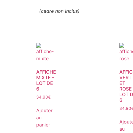
(cadre non inclus)
AFFICHE
AFFI
MIXTE –
VERT
LOT DE
ET
6
ROSE 
LOT 
34.90
€
6
34.90
Ajouter
au
Ajout
panier
au