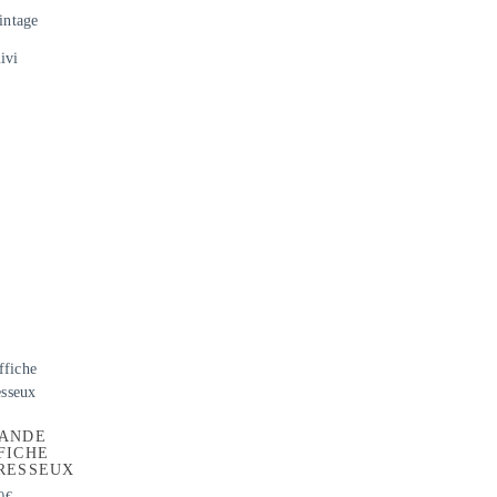
intage
ivi
ANDE
FICHE
RESSEUX
0
€