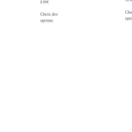
8.90
€
Cho
Choix des
opt
options